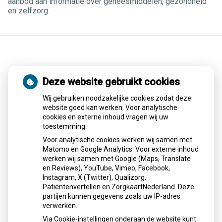
aanbod aan informatie over geneesmiddelen, gezondheid
en zelfzorg.
Schurft sinds corona geen vergeten
Deze website gebruikt cookies
ziekte meer: aantal uitbraken fors
gestegen
Wij gebruiken noodzakelijke cookies zodat deze
website goed kan werken. Voor analytische
cookies en externe inhoud vragen wij uw
Sinds corona neemt het aantal schurftuitbraken in
toestemming.
Nederland sterk toe, niet alleen onder studenten maar ook
Voor analytische cookies werken wij samen met
bij kinderen en ouderen. Het Erasmus MC onderzoekt
Matomo en Google Analytics. Voor externe inhoud
oorzaken en nieuwe manieren om schurft sneller op te
werken wij samen met Google (Maps, Translate
sporen, zoals zelftests en betere diagnostiek, om verdere
en Reviews), YouTube, Vimeo, Facebook,
verspreiding te voorkomen.
Instagram, X (Twitter), Qualizorg,
Patiëntenvertellen en ZorgkaartNederland. Deze
Lees het hele artikel op:
Nationale zorggids
partijen kunnen gegevens zoals uw IP-adres
Publicatiedatum:
30-01-2026
verwerken.
Via Cookie-instellingen onderaan de website kunt