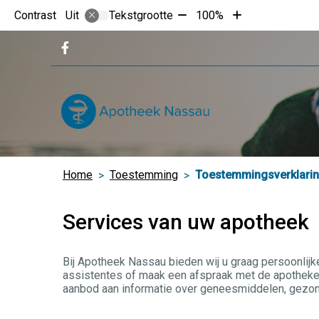
Tekst
Tekst
Contrast
Tekstgrootte
100%
Uit
verkleinen
vergroten
met
met
Bezoek
10%
10%
onze
facebook
pagina
Home
Toestemming
Toestemmingsverklari
Services van uw apotheek
Bij Apotheek Nassau bieden wij u graag persoonlijk
assistentes of maak een afspraak met de apotheker
aanbod aan informatie over geneesmiddelen, gezon