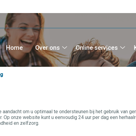
Home
Over ons
Online services
Over
Onli
ons
serv
submenu
sub
ng
e aandacht om u optimaal te ondersteunen bij het gebruik van g
. Op onze website kunt u eenvoudig 24 uur per dag een herhaalre
dheid en zelfzorg.