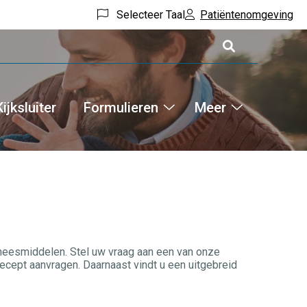
Selecteer Taal
Patiëntenomgeving
Kijksluiter
Formulieren
Meer
Hoofdm
ne
Formulieren
Meer
ices
submenu
submenu
menu
eneesmiddelen. Stel uw vraag aan een van onze
cept aanvragen. Daarnaast vindt u een uitgebreid