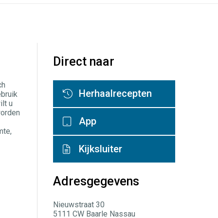
Direct naar
ch
Herhaalrecepten
ebruik
lt u
worden
App
mte,
Kijksluiter
Adresgegevens
Nieuwstraat 30
5111 CW Baarle Nassau