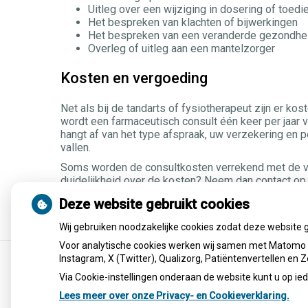
Uitleg over een wijziging in dosering of toed
Het bespreken van klachten of bijwerkingen
Het bespreken van een veranderde gezondhei
Overleg of uitleg aan een mantelzorger
Kosten en vergoeding
Net als bij de tandarts of fysiotherapeut zijn er k
wordt een farmaceutisch consult één keer per jaar v
hangt af van het type afspraak, uw verzekering en p
vallen.
Soms worden de consultkosten verrekend met de ver
duidelijkheid over de kosten? Neem dan contact op 
verbruikt. Uiteraard denkt uw apotheker graag met 
Deze website gebruikt cookies
Wij gebruiken noodzakelijke cookies zodat deze website 
Voor analytische cookies werken wij samen met Matomo e
Instagram, X (Twitter), Qualizorg, Patiëntenvertellen en
Via Cookie-instellingen onderaan de website kunt u op 
Lees meer over onze Privacy- en Cookieverklaring.
Uw Zorg Online
|
Beheer