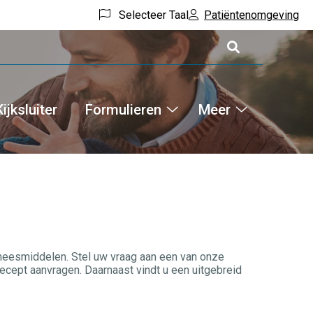
Selecteer Taal
Patiëntenomgeving
Kijksluiter
Formulieren
Meer
Hoofdm
ne
Formulieren
Meer
ices
submenu
submenu
menu
eneesmiddelen. Stel uw vraag aan een van onze
cept aanvragen. Daarnaast vindt u een uitgebreid