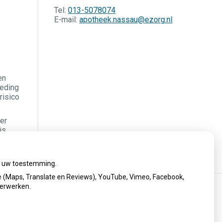
Tel:
013-5078074
E-mail:
apotheek.nassau@ezorg.nl
en
oeding
risico
er
is
ij uw toestemming.
 (Maps, Translate en Reviews), YouTube, Vimeo, Facebook,
verwerken.
Privacy verklaring
|
Cookie-instellingen
|
Voorwaarden