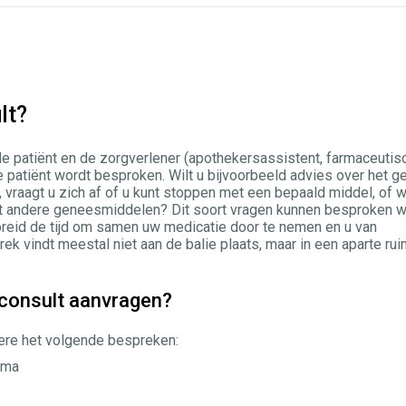
lt?
e patiënt en de zorgverlener (apothekersassistent, farmaceutis
 patiënt wordt besproken. Wilt u bijvoorbeeld advies over het g
 vraagt u zich af of u kunt stoppen met een bepaald middel, of wi
et andere geneesmiddelen? Dit soort vragen kunnen besproken 
breid de tijd om samen uw medicatie door te nemen en u van
k vindt meestal niet aan de balie plaats, maar in een aparte rui
consult aanvragen?
dere het volgende bespreken:
ema