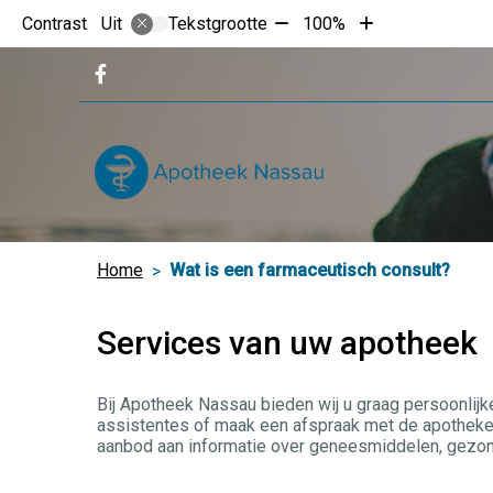
Tekst
Tekst
Contrast
Tekstgrootte
100%
Uit
verkleinen
vergroten
met
met
Bezoek
10%
10%
onze
facebook
pagina
Home
Wat is een farmaceutisch consult?
Services van uw apotheek
Bij Apotheek Nassau bieden wij u graag persoonlijk
assistentes of maak een afspraak met de apotheker
aanbod aan informatie over geneesmiddelen, gezon