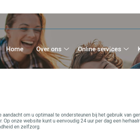
Home
Over ons
Online services
Over
Onli
ons
serv
submenu
sub
e aandacht om u optimaal te ondersteunen bij het gebruik van g
. Op onze website kunt u eenvoudig 24 uur per dag een herhaalre
dheid en zelfzorg.