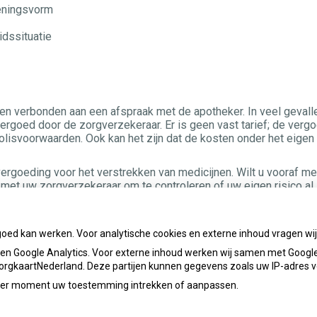
ieningsvorm
dssituatie
osten verbonden aan een afspraak met de apotheker. In veel gevall
ergoed door de zorgverzekeraar. Er is geen vast tarief; de verg
olisvoorwaarden. Ook kan het zijn dat de kosten onder het eigen 
goeding voor het verstrekken van medicijnen. Wilt u vooraf me
met uw zorgverzekeraar om te controleren of uw eigen risico al 
u mee.
goed kan werken. Voor analytische cookies en externe inhoud vragen w
n Google Analytics. Voor externe inhoud werken wij samen met Google
 ZorgkaartNederland. Deze partijen kunnen gegevens zoals uw IP-adres 
ieder moment uw toestemming intrekken of aanpassen.