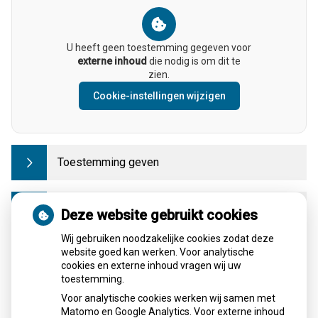
U heeft geen toestemming gegeven voor
externe inhoud
die nodig is om dit te
zien.
Cookie-instellingen wijzigen
Toestemming geven
Gegevens opvragen
Deze website gebruikt cookies
Wij gebruiken noodzakelijke cookies zodat deze
website goed kan werken. Voor analytische
Regionaal
cookies en externe inhoud vragen wij uw
toestemming.
Wilt u dat zorgverleners uw medische gegevens
Voor analytische cookies werken wij samen met
elektronisch kunnen delen? Dan kunt u hiervoor mondeling
Matomo en Google Analytics. Voor externe inhoud